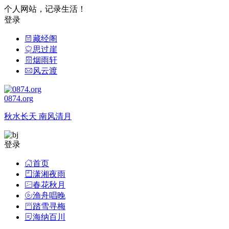
个人网站，记录生活！
登录
藏经阁
思过崖
烟雨轩
风云渡
0874.org
秋水长天 南风清月
登录
首页
潇湘夜雨
春花秋月
渔舟唱晚
踏雪寻梅
海纳百川