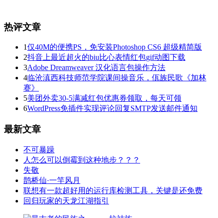
热评文章
1
仅40M的便携PS，免安装Photoshop CS6 超级精简版
2
抖音上最近超火的biu比心表情红包gif动图下载
3
Adobe Dreamweaver 汉化语言包操作方法
4
临沧滇西科技师范学院课间操音乐，佤族民歌《加林
赛》
5
美团外卖30-5满减红包优惠券领取，每天可领
6
WordPress免插件实现评论回复SMTP发送邮件通知
最新文章
不可暴躁
人怎么可以倒霉到这种地步？？？
失敬
鹊桥仙·一竿风月
联想有一款超好用的运行库检测工具，关键是还免费
回归玩家的天龙江湖指引