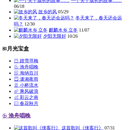
一个关于成长的故事……
06/18
故乡的风
05/29
冬天来了，春天还会远
吗？
12/30
麒麟水乡 立冬
11/07
夕阳无限好
10/26
月光宝盒
踏雪寻梅
渔舟唱晚
海纳百川
潇湘夜雨
小桥流水
乘风破浪
彩云之南
春花秋月
渔舟唱晚
这首歌叫《侠客行》
07/31