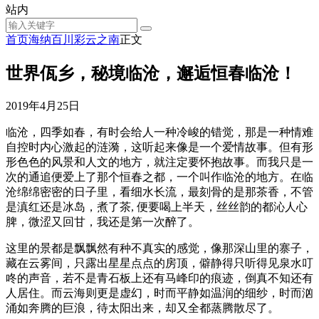
站内
首页
海纳百川
彩云之南
正文
世界佤乡，秘境临沧，邂逅恒春临沧！
2019年4月25日
临沧，四季如春，有时会给人一种冷峻的错觉，那是一种情难
自控时内心激起的涟漪，这听起来像是一个爱情故事。但有形
形色色的风景和人文的地方，就注定要怀抱故事。而我只是一
次的通追便爱上了那个恒春之都，一个叫作临沧的地方。在临
沧绵绵密密的日子里，看细水长流，最刻骨的是那茶香，不管
是滇红还是冰岛，煮了茶, 便要喝上半天，丝丝韵的都沁人心
脾，微涩又回甘，我还是第一次醉了。
这里的景都是飘飘然有种不真实的感觉，像那深山里的寨子，
藏在云雾间，只露出星星点点的房顶，僻静得只听得见泉水叮
咚的声音，若不是青石板上还有马峰印的痕迹，倒真不知还有
人居住。而云海则更是虚幻，时而平静如温润的细纱，时而汹
涌如奔腾的巨浪，待太阳出来，却又全都蒸腾散尽了。