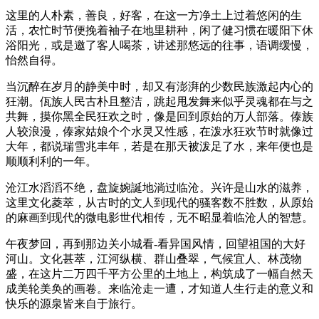
这里的人朴素，善良，好客，在这一方净土上过着悠闲的生
活，农忙时节便挽着袖子在地里耕种，闲了健习惯在暖阳下休
浴阳光，或是邀了客人喝茶，讲述那悠远的往事，语调缓慢，
怡然自得。
当沉醉在岁月的静美中时，却又有澎湃的少数民族激起内心的
狂潮。佤族人民古朴且整洁，跳起甩发舞来似乎灵魂都在与之
共舞，摸你黑全民狂欢之时，像是回到原始的万人部落。傣族
人较浪漫，傣家姑娘个个水灵又性感，在泼水狂欢节时就像过
大年，都说瑞雪兆丰年，若是在那天被泼足了水，来年便也是
顺顺利利的一年。
沧江水滔滔不绝，盘旋婉誕地淌过临沧。兴许是山水的滋养，
这里文化菱萃，从古时的文人到现代的骚客数不胜数，从原始
的麻画到现代的微电影世代相传，无不昭显着临沧人的智慧。
午夜梦回，再到那边关小城看-看异国风情，回望祖国的大好
河山。文化甚萃，江河纵横、群山叠翠，气候宜人、林茂物
盛，在这片二万四千平方公里的土地上，构筑成了一幅自然天
成美轮美奂的画卷。来临沧走一遭，才知道人生行走的意义和
快乐的源泉皆来自于旅行。