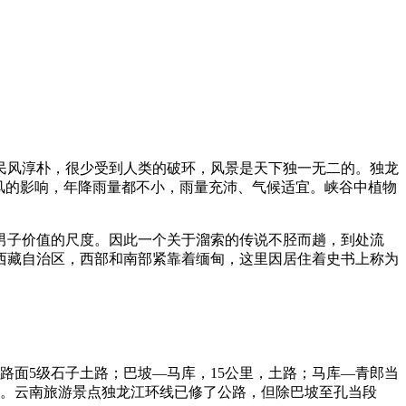
民风淳朴，很少受到人类的破环，风景是天下独一无二的。独龙
风的影响，年降雨量都不小，雨量充沛、气候适宜。峡谷中植物
男子价值的尺度。因此一个关于溜索的传说不胫而趟，到处流
西藏自治区，西部和南部紧靠着缅甸，这里因居住着史书上称为
，路面5级石子土路；巴坡—马库，15公里，土路；马库—青郎当
折头。云南旅游景点独龙江环线已修了公路，但除巴坡至孔当段