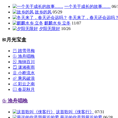
一个关于成长的故事……
06/
故乡的风
05/29
冬天来了，春天还会远吗
麒麟水乡 立冬
11/07
夕阳无限好
10/26
月光宝盒
踏雪寻梅
渔舟唱晚
海纳百川
潇湘夜雨
小桥流水
乘风破浪
彩云之南
春花秋月
渔舟唱晚
这首歌叫《侠客行》
07/31
最远的你是我最近的爱
06/28