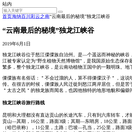
站内
首页
海纳百川
彩云之南
“云南最后的秘境”独龙江峡谷
“云南最后的秘境”独龙江峡谷
2019年6月1日
独龙江峡谷位于怒江僳僳族自治州。是—个遥远而神秘的峡谷
江被专家认定为“野生植物天然博物馆”，是我国原始生态保
繁多，整个独龙江峡谷，是云南动植物王国中的一颗明珠。地
傈僳族有名俗话：＂不会过溜的人，算不得傈僳汉子＂，这说
传。在很古的时候，傈僳族人民迁徙到怒江两岸居住，但是苦
＂太古之民＂的独龙族而闻名，也因他独特的地形地貌和偏僻
独龙江峡谷旅行路线
昆明和大理都没有直达贡山的长途汽车，只有到六库转车，才
贡山—其期，16公里，路面3级；其期—东哨房，18公里，路
（哈巴依称），11公里，土路；巴坡—孔当，25公里，路面