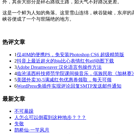
外，其余大部分是碎石路或土路，如天气不好路况更差。
这是一个鲜为人知的角落。这里雪山连绵，峡谷陡峻，东岸的高
峡谷便成了一个与世隔绝的地方。
热评文章
1
仅40M的便携PS，免安装Photoshop CS6 超级精简版
2
抖音上最近超火的biu比心表情红包gif动图下载
3
Adobe Dreamweaver 汉化语言包操作方法
4
临沧滇西科技师范学院课间操音乐，佤族民歌《加林赛
5
美团外卖30-5满减红包优惠券领取，每天可领
6
WordPress免插件实现评论回复SMTP发送邮件通知
最新文章
不可暴躁
人怎么可以倒霉到这种地步？？？
失敬
鹊桥仙·一竿风月