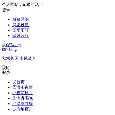
个人网站，记录生活！
登录
藏经阁
思过崖
烟雨轩
风云渡
0874.org
秋水长天 南风清月
登录
首页
潇湘夜雨
春花秋月
渔舟唱晚
踏雪寻梅
海纳百川