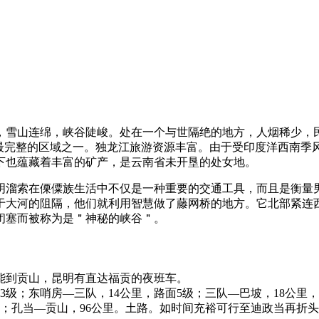
，雪山连绵，峡谷陡峻。处在一个与世隔绝的地方，人烟稀少，
存最完整的区域之一。独龙江旅游资源丰富。由于受印度洋西南季
下也蕴藏着丰富的矿产，是云南省未开垦的处女地。
明溜索在傈僳族生活中不仅是一种重要的交通工具，而且是衡量
于大河的阻隔，他们就利用智慧做了藤网桥的地方。它北部紧连
闭塞而被称为是＂神秘的峡谷＂。
能到贡山，昆明有直达福贡的夜班车。
面3级；东哨房—三队，14公里，路面5级；三队—巴坡，18公里
3级；孔当—贡山，96公里。土路。如时间充裕可行至迪政当再