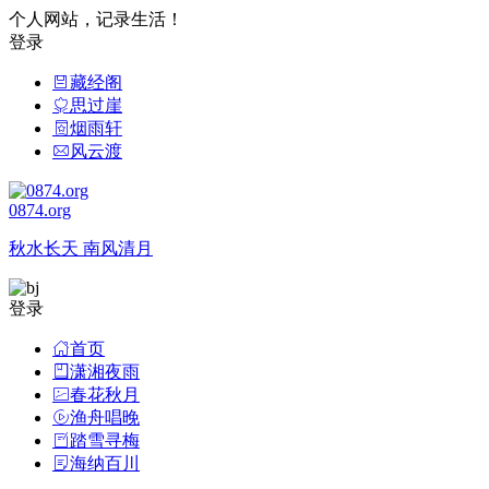
个人网站，记录生活！
登录
藏经阁
思过崖
烟雨轩
风云渡
0874.org
秋水长天 南风清月
登录
首页
潇湘夜雨
春花秋月
渔舟唱晚
踏雪寻梅
海纳百川