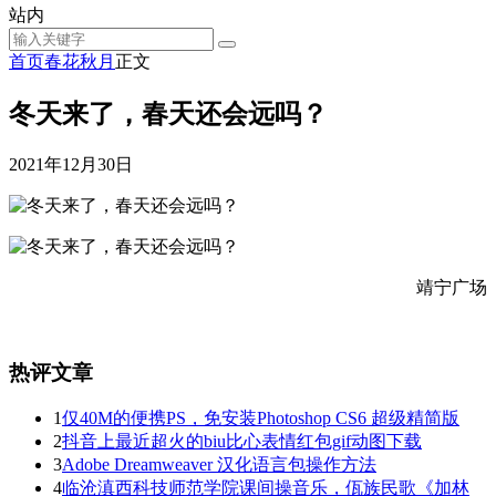
站内
首页
春花秋月
正文
冬天来了，春天还会远吗？
2021年12月30日
靖宁广场
热评文章
1
仅40M的便携PS，免安装Photoshop CS6 超级精简版
2
抖音上最近超火的biu比心表情红包gif动图下载
3
Adobe Dreamweaver 汉化语言包操作方法
4
临沧滇西科技师范学院课间操音乐，佤族民歌《加林