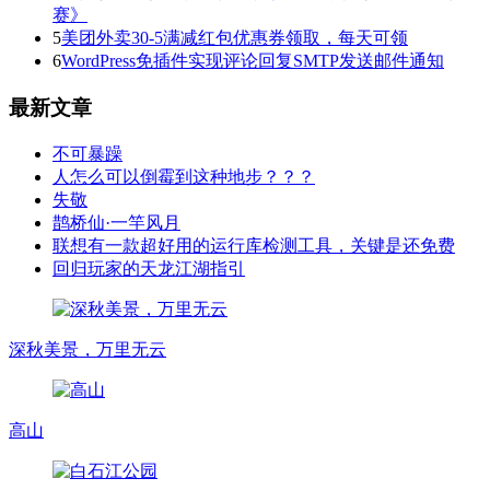
赛》
5
美团外卖30-5满减红包优惠券领取，每天可领
6
WordPress免插件实现评论回复SMTP发送邮件通知
最新文章
不可暴躁
人怎么可以倒霉到这种地步？？？
失敬
鹊桥仙·一竿风月
联想有一款超好用的运行库检测工具，关键是还免费
回归玩家的天龙江湖指引
深秋美景，万里无云
高山