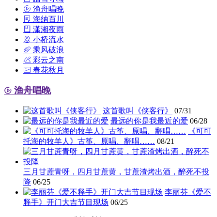
渔舟唱晚
海纳百川
潇湘夜雨
小桥流水
乘风破浪
彩云之南
春花秋月
渔舟唱晚
这首歌叫《侠客行》
07/31
最远的你是我最近的爱
06/28
《可可
托海的牧羊人》古筝、原唱、翻唱……
08/21
三月甘蔗青呀，四月甘蔗黄，甘蔗渣烤出酒，醉死不投
降
06/25
李丽芬《爱不
释手》开门大吉节目现场
06/25