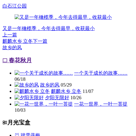
白石江公园
又是一年橄榄季，今年去得最早，收获最小
上一篇
麒麟水乡 立冬
下一篇
故乡的风
春花秋月
一个关于成长的故事……
06/18
故乡的风
05/29
麒麟水乡 立冬
11/07
夕阳无限好
10/26
一花一世界，一叶一菩提
10/03
月光宝盒
踏雪寻梅