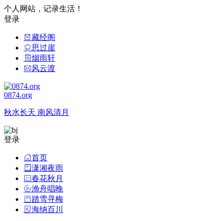
个人网站，记录生活！
登录
藏经阁
思过崖
烟雨轩
风云渡
0874.org
秋水长天 南风清月
登录
首页
潇湘夜雨
春花秋月
渔舟唱晚
踏雪寻梅
海纳百川