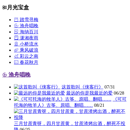
月光宝盒
踏雪寻梅
渔舟唱晚
海纳百川
潇湘夜雨
小桥流水
乘风破浪
彩云之南
春花秋月
渔舟唱晚
这首歌叫《侠客行》
07/31
最远的你是我最近的爱
06/28
《可可
托海的牧羊人》古筝、原唱、翻唱……
08/21
三月甘蔗青呀，四月甘蔗黄，甘蔗渣烤出酒，醉死不投
降
06/25