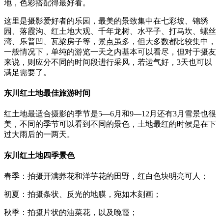
地，色彩搭配得最好看。
这里是摄影爱好者的乐园，最美的景致集中在七彩坡、锦绣
园、落霞沟、红土地大观、千年龙树、水平子、打马坎、螺丝
湾、乐普凹、瓦梁房子等，景点虽多，但大多数都比较集中，
一般情况下，单纯的游览一天之内基本可以看尽，但对于摄友
来说，则应分不同的时间段进行采风，若运气好，3天也可以
满足需要了。
东川红土地最佳旅游时间
红土地最适合摄影的季节是5—6月和9—12月还有3月雪景也很
美，不同的季节可以看到不同的景色，土地最红的时候是在下
过大雨后的一两天。
东川红土地四季景色
春季：拍摄开满荞花和洋芋花的田野，红白色块明亮可人；
初夏：拍摄条状、反光的地膜，宛如木刻画；
秋季：拍摄片状的油菜花，以及晚霞；