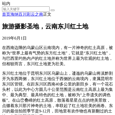
站内
首页
海纳百川
彩云之南
正文
旅游摄影圣地，云南东川红土地
2019年6月1日
在西南边陲的乌蒙山区云南境内，有一片神奇的红土高原，被
称为“世界上最有气势的东方红土地”，它就是“东川红土地”，
与巴西里约热内卢的红土地并称为世界上最为壮观的红土地，
但相较而言，东川红土地更为壮美。
东川红土地位于昆明东川区乌蒙山上，逶迤的乌蒙山将滇黔割
开为东西两侧，东川红土地位于西侧的云南境内，隶属昆明市
东川区管辖。在距东川区西南40多公里的新田乡，有一个花石
头村，以此为中心方圆几十公里范围是云南红土高原上最为集
中、最为典型、最具特色的红土地，被称为“上帝遗失的调色
板”。在山峦叠嶂的红土高原，散落着星星点点的绝美景致，
点缀着东川那片神奇的土地，串联起了红土地壮美的画卷。东
川的最佳拍照季节是9-12月，田地里有农作物也有新翻过的土