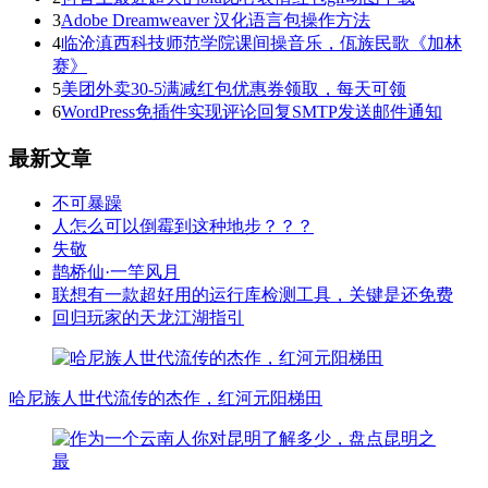
3
Adobe Dreamweaver 汉化语言包操作方法
4
临沧滇西科技师范学院课间操音乐，佤族民歌《加林
赛》
5
美团外卖30-5满减红包优惠券领取，每天可领
6
WordPress免插件实现评论回复SMTP发送邮件通知
最新文章
不可暴躁
人怎么可以倒霉到这种地步？？？
失敬
鹊桥仙·一竿风月
联想有一款超好用的运行库检测工具，关键是还免费
回归玩家的天龙江湖指引
哈尼族人世代流传的杰作，红河元阳梯田