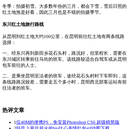
冬季：拍摄初雪。大多数年份的三月，都会下雪，雪后日照的
红土地煞是好看，因此三月也是不错的拍摄季节。
东川红土地旅行路线
从昆明到红土地大约160公里，在昆明前往红土地有两条线路
选择：
一、经东川再到新田乡花石头村，路况好，但里程长，需要在
东川城区转乘前往马街的班车。该线路较适合自驾车或从昆明
包车前往的人士。
二、是乘坐昆明至法者的班车，途经花石头村时下车即到，这
条线路路况较差，需要走五个多小时，昆明西北部客运站有前
往法者的班车。
热评文章
1
仅40M的便携PS，免安装Photoshop CS6 超级精简版
2
抖音上最近超火的biu比心表情红包gif动图下载