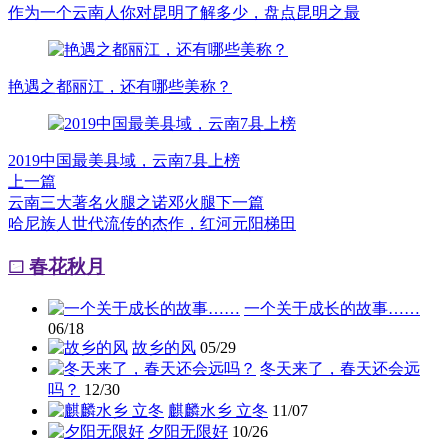
作为一个云南人你对昆明了解多少，盘点昆明之最
艳遇之都丽江，还有哪些美称？
2019中国最美县域，云南7县上榜
上一篇
云南三大著名火腿之诺邓火腿
下一篇
哈尼族人世代流传的杰作，红河元阳梯田
春花秋月
一个关于成长的故事……
06/18
故乡的风
05/29
冬天来了，春天还会远
吗？
12/30
麒麟水乡 立冬
11/07
夕阳无限好
10/26