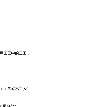
？
金属王国中的王国”。
为“全国武术之乡”。
祖母绿都”。