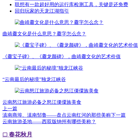
联想有一款超好用的运行库检测工具，关键是还免费
回归玩家的天龙江湖指引
曲靖爨文化是什么意思？爨字怎么念？
《爨宝子碑》、《爨龙颜碑》，曲靖爨文化的艺术价值
“云南最后的秘境”独龙江峡谷
云南怒江旅游必备之怒江傈僳族美食
上一篇
滇南商埠、滇南邹鲁——盘点云南红河的那些美称
下一篇
云南旅游圣地——西双版纳州有哪些美称？
春花秋月