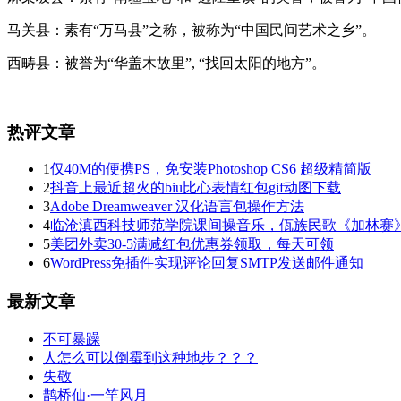
马关县：素有“万马县”之称，被称为“中国民间艺术之乡”。
西畴县：被誉为“华盖木故里”, “找回太阳的地方”。
热评文章
1
仅40M的便携PS，免安装Photoshop CS6 超级精简版
2
抖音上最近超火的biu比心表情红包gif动图下载
3
Adobe Dreamweaver 汉化语言包操作方法
4
临沧滇西科技师范学院课间操音乐，佤族民歌《加林赛
5
美团外卖30-5满减红包优惠券领取，每天可领
6
WordPress免插件实现评论回复SMTP发送邮件通知
最新文章
不可暴躁
人怎么可以倒霉到这种地步？？？
失敬
鹊桥仙·一竿风月