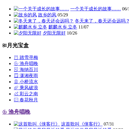
一个关于成长的故事……
06/
故乡的风
05/29
冬天来了，春天还会远吗
麒麟水乡 立冬
11/07
夕阳无限好
10/26
月光宝盒
踏雪寻梅
渔舟唱晚
海纳百川
潇湘夜雨
小桥流水
乘风破浪
彩云之南
春花秋月
渔舟唱晚
这首歌叫《侠客行》
07/31