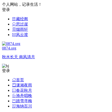
个人网站，记录生活！
登录
藏经阁
思过崖
烟雨轩
风云渡
0874.org
秋水长天 南风清月
登录
首页
潇湘夜雨
春花秋月
渔舟唱晚
踏雪寻梅
海纳百川