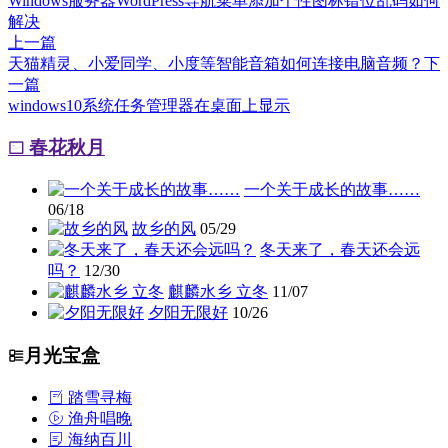
Windows服务器WordPress导航菜单添加个性图标错位乱码如何
解决
上一篇
天猫精灵、小爱同学、小度等智能音箱如何连接电脑音频？
下
一篇
windows10系统任务管理器在桌面上显示
春花秋月
一个关于成长的故事……
06/18
故乡的风
05/29
冬天来了，春天还会远
吗？
12/30
麒麟水乡 立冬
11/07
夕阳无限好
10/26
月光宝盒
踏雪寻梅
渔舟唱晚
海纳百川