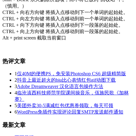
（慎用。）
CTRL + 向右方向键 将插入点移动到下一个单词的起始处。
CTRL + 向左方向键 将插入点移动到前一个单词的起始处。
CTRL + 向下方向键 将插入点移动到下一段落的起始处。
CTRL + 向上方向键 将插入点移动到前一段落的起始处。
Alt + print screen 截取当前窗口
热评文章
1
仅40M的便携PS，免安装Photoshop CS6 超级精简版
2
抖音上最近超火的biu比心表情红包gif动图下载
3
Adobe Dreamweaver 汉化语言包操作方法
4
临沧滇西科技师范学院课间操音乐，佤族民歌《加林
赛》
5
美团外卖30-5满减红包优惠券领取，每天可领
6
WordPress免插件实现评论回复SMTP发送邮件通知
最新文章