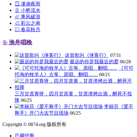
潇湘夜雨
小桥流水
乘风破浪
彩云之南
春花秋月
渔舟唱晚
这首歌叫《侠客行》
07/31
最远的你是我最近的爱
06/28
《可可
托海的牧羊人》古筝、原唱、翻唱……
08/21
三月甘蔗青呀，四月甘蔗黄，甘蔗渣烤出酒，醉死不投
降
06/25
李丽芬《爱不
释手》开门大吉节目现场
06/25
Copyright © 0874.org 版权所有
藏经阁