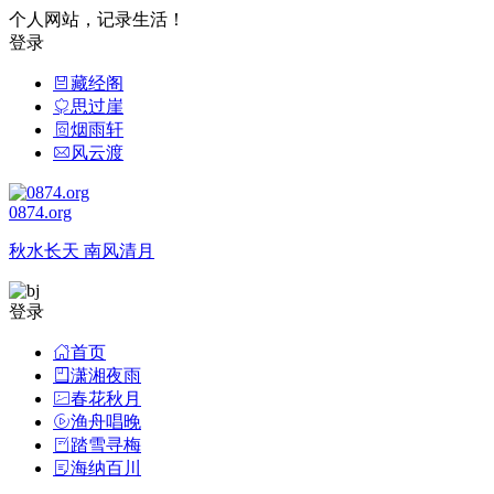
个人网站，记录生活！
登录
藏经阁
思过崖
烟雨轩
风云渡
0874.org
秋水长天 南风清月
登录
首页
潇湘夜雨
春花秋月
渔舟唱晚
踏雪寻梅
海纳百川