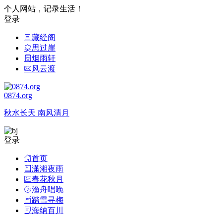
个人网站，记录生活！
登录
藏经阁
思过崖
烟雨轩
风云渡
0874.org
秋水长天 南风清月
登录
首页
潇湘夜雨
春花秋月
渔舟唱晚
踏雪寻梅
海纳百川