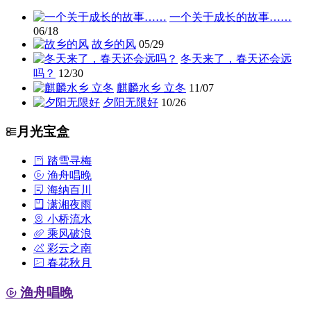
一个关于成长的故事……
06/18
故乡的风
05/29
冬天来了，春天还会远
吗？
12/30
麒麟水乡 立冬
11/07
夕阳无限好
10/26
月光宝盒
踏雪寻梅
渔舟唱晚
海纳百川
潇湘夜雨
小桥流水
乘风破浪
彩云之南
春花秋月
渔舟唱晚