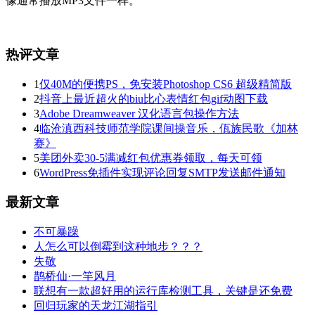
像通常播放MP3文件一样。
热评文章
1
仅40M的便携PS，免安装Photoshop CS6 超级精简版
2
抖音上最近超火的biu比心表情红包gif动图下载
3
Adobe Dreamweaver 汉化语言包操作方法
4
临沧滇西科技师范学院课间操音乐，佤族民歌《加林
赛》
5
美团外卖30-5满减红包优惠券领取，每天可领
6
WordPress免插件实现评论回复SMTP发送邮件通知
最新文章
不可暴躁
人怎么可以倒霉到这种地步？？？
失敬
鹊桥仙·一竿风月
联想有一款超好用的运行库检测工具，关键是还免费
回归玩家的天龙江湖指引