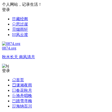
个人网站，记录生活！
登录
藏经阁
思过崖
烟雨轩
风云渡
0874.org
秋水长天 南风清月
登录
首页
潇湘夜雨
春花秋月
渔舟唱晚
踏雪寻梅
海纳百川