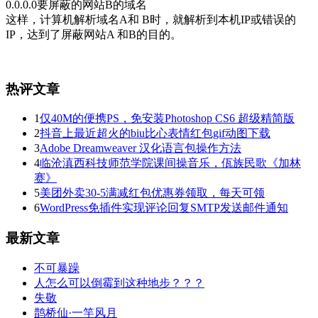
0.0.0.0要屏蔽的网站B的域名
这样，计算机解析域名A和 B时，就解析到本机IP或错误的
IP，达到了屏蔽网站A 和B的目的。
热评文章
1
仅40M的便携PS，免安装Photoshop CS6 超级精简版
2
抖音上最近超火的biu比心表情红包gif动图下载
3
Adobe Dreamweaver 汉化语言包操作方法
4
临沧滇西科技师范学院课间操音乐，佤族民歌《加林
赛》
5
美团外卖30-5满减红包优惠券领取，每天可领
6
WordPress免插件实现评论回复SMTP发送邮件通知
最新文章
不可暴躁
人怎么可以倒霉到这种地步？？？
失敬
鹊桥仙·一竿风月