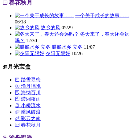
春花秋月
一个关于成长的故事……
06/18
故乡的风
05/29
冬天来了，春天还会远
吗？
12/30
麒麟水乡 立冬
11/07
夕阳无限好
10/26
月光宝盒
踏雪寻梅
渔舟唱晚
海纳百川
潇湘夜雨
小桥流水
乘风破浪
彩云之南
春花秋月
渔舟唱晚