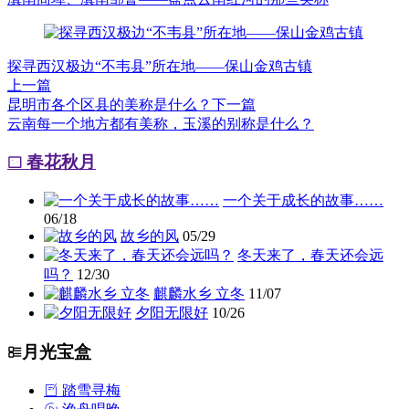
探寻西汉极边“不韦县”所在地——保山金鸡古镇
上一篇
昆明市各个区县的美称是什么？
下一篇
云南每一个地方都有美称，玉溪的别称是什么？
春花秋月
一个关于成长的故事……
06/18
故乡的风
05/29
冬天来了，春天还会远
吗？
12/30
麒麟水乡 立冬
11/07
夕阳无限好
10/26
月光宝盒
踏雪寻梅