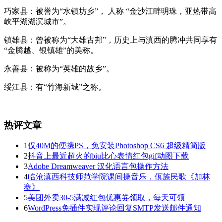
巧家县：被誉为“水镇坊乡”， 人称 “金沙江畔明珠，亚热带高
峡平湖湖滨城市”。
镇雄县：曾被称为“大雄古邦”，历史上与滇西的腾冲共同享有
“金腾越、银镇雄”的美称。
永善县：被称为“英雄的故乡”。
绥江县：有“竹海新城”之称。
热评文章
1
仅40M的便携PS，免安装Photoshop CS6 超级精简版
2
抖音上最近超火的biu比心表情红包gif动图下载
3
Adobe Dreamweaver 汉化语言包操作方法
4
临沧滇西科技师范学院课间操音乐，佤族民歌《加林
赛》
5
美团外卖30-5满减红包优惠券领取，每天可领
6
WordPress免插件实现评论回复SMTP发送邮件通知