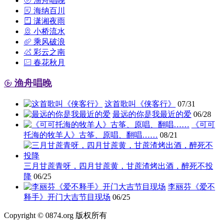
渔舟唱晚
海纳百川
潇湘夜雨
小桥流水
乘风破浪
彩云之南
春花秋月
渔舟唱晚
这首歌叫《侠客行》
07/31
最远的你是我最近的爱
06/28
《可可
托海的牧羊人》古筝、原唱、翻唱……
08/21
三月甘蔗青呀，四月甘蔗黄，甘蔗渣烤出酒，醉死不投
降
06/25
李丽芬《爱不
释手》开门大吉节目现场
06/25
Copyright © 0874.org 版权所有