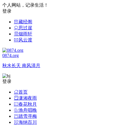
个人网站，记录生活！
登录
藏经阁
思过崖
烟雨轩
风云渡
0874.org
秋水长天 南风清月
登录
首页
潇湘夜雨
春花秋月
渔舟唱晚
踏雪寻梅
海纳百川