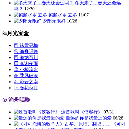
冬天来了，春天还会远
吗？
12/30
麒麟水乡 立冬
11/07
夕阳无限好
10/26
月光宝盒
踏雪寻梅
渔舟唱晚
海纳百川
潇湘夜雨
小桥流水
乘风破浪
彩云之南
春花秋月
渔舟唱晚
这首歌叫《侠客行》
07/31
最远的你是我最近的爱
06/28
《可可