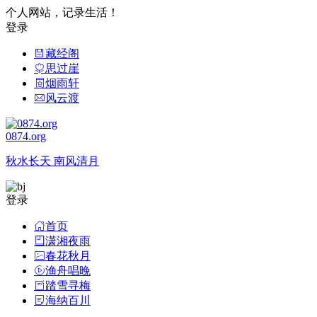
个人网站，记录生活！
登录
藏经阁
思过崖
烟雨轩
风云渡
0874.org
秋水长天 南风清月
登录
首页
潇湘夜雨
春花秋月
渔舟唱晚
踏雪寻梅
海纳百川