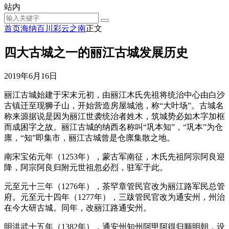
站内
首页
海纳百川
彩云之南
正文
四大古城之一的丽江古城发展历史
2019年6月16日
丽江古城始建于宋末元初，由丽江木氏先祖将统治中心由白沙
古镇迁至现狮子山，开始营造房屋城池，称“大叶场”。古城名
称来源据说是因为丽江世袭统治者姓木，筑城势必如木字加框
而成困字之故。丽江古城的纳西名称叫“巩本知”，“巩本”为仓
廪，“知”即集市，丽江古城曾是仓廪集散之地。
南宋宝佑元年（1253年），蒙古军南征，木氏先祖阿宗阿良迎
降，阿宗阿良归附元世祖忽必烈，驻军于此。
元至元十三年（1276年），茶罕章管民官改为丽江路军民总管
府。元至元十四年（1277年），三跋管民官改为通安州，州治
在今大研古城。同年，改丽江路通安州。
明洪武十五年（1382年），通安州知州阿甲阿得归顺明朝，设