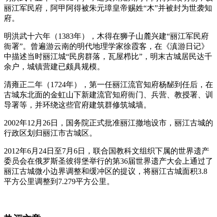
丽江军民府，阿甲阿得被朱元璋皇帝赐姓“木”并被封为世袭知
府。
明洪武十六年（1383年），木得在狮子山麓兴建“丽江军民府
衙署”。曾遍游云南的明代地理学家徐霞客，在《滇游日记》
中描述当时丽江城“民房群落，瓦屋栉比”，明末古城居民达千
余户，城镇营建已颇具规模。
清雍正二年（1724年），第一任丽江流官知府杨馝到任后，在
古城东北面的金虹山下新建流官知府衙门、兵营、教授署、训
导署等，并环绕这些官府建筑群修筑城墙。
2002年12月26日，国务院正式批准丽江撤地设市，丽江古城的
行政区划归丽江市古城区。
2012年6月24日至7月6日，联合国教科文组织下属的世界遗产
委员会在俄罗斯圣彼得堡举行的第36届世界遗产大会上通过了
丽江古城微小边界调整和缓冲区的提议，将丽江古城面积3.8
平方公里调整到7.279平方公里。