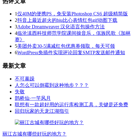
热评文章
1
仅40M的便携PS，免安装Photoshop CS6 超级精简版
2
抖音上最近超火的biu比心表情红包gif动图下载
3
Adobe Dreamweaver 汉化语言包操作方法
4
临沧滇西科技师范学院课间操音乐，佤族民歌《加林
赛》
5
美团外卖30-5满减红包优惠券领取，每天可领
6
WordPress免插件实现评论回复SMTP发送邮件通知
最新文章
不可暴躁
人怎么可以倒霉到这种地步？？？
失敬
鹊桥仙·一竿风月
联想有一款超好用的运行库检测工具，关键是还免费
回归玩家的天龙江湖指引
丽江古城有哪些好玩的地方？