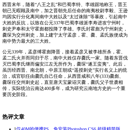
西晋末年，随着“八王之乱”和巴蜀李特、李雄踞地称王，晋王
朝已无暇顾及南中，加之晋朝先后任命的南夷校尉李毅、王逊
均因实行分化离间南中大姓以及“太过诛除”等暴政，引起南中
大姓的反抗，以致在公元337年巴蜀李雄派李寿进攻宁州时，
刺史尹奉和太守霍彪都投降了李雄。李氏封霍彪为宁州刺史，
爨琛为交州刺史，加上建宁太守孟彦，霍、爨、孟氏族便成为
南中势力最大的三大姓。
公元339年，孟彦缚霍彪降晋，接着孟彦又被李雄所杀，霍、
孟二氏火并而同归于尽，南中大姓仅存爨氏一家。随着东晋伐
灭巴蜀李氏继而偏安江左无所作为，爨琛“遂王蛮夷”。此后，
虽历经西晋、南北朝，中原王朝或“遥授刺史”实行名义上的统
治，或官职任由爨氏自己任命，从西晋咸和八年(333)爨彪、
爨琛任交州刺史起，直至唐天宝蒙诏灭爨，爨氏父子世袭相
传，实际统治云南达400多年，成为研究云南地方史的一个重
要历史阶段。
热评文章
1
仅40M的便携PS，免安装Photoshop CS6 超级精简版