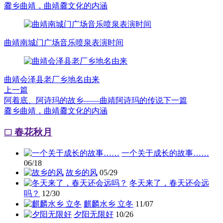
爨乡曲靖，曲靖爨文化的内涵
曲靖南城门广场音乐喷泉表演时间
曲靖会泽县老厂乡地名由来
上一篇
阿着底、阿诗玛的故乡——曲靖阿诗玛的传说
下一篇
爨乡曲靖，曲靖爨文化的内涵
春花秋月
一个关于成长的故事……
06/18
故乡的风
05/29
冬天来了，春天还会远
吗？
12/30
麒麟水乡 立冬
11/07
夕阳无限好
10/26