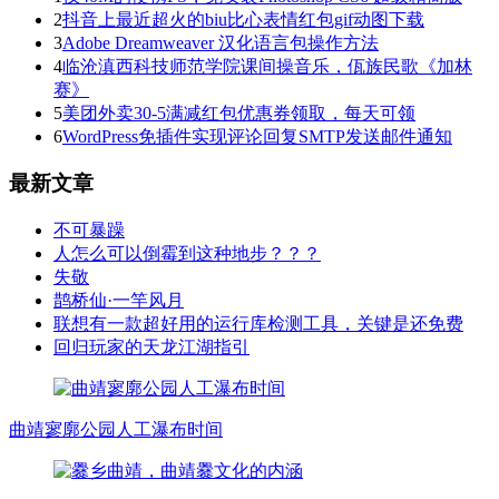
2
抖音上最近超火的biu比心表情红包gif动图下载
3
Adobe Dreamweaver 汉化语言包操作方法
4
临沧滇西科技师范学院课间操音乐，佤族民歌《加林
赛》
5
美团外卖30-5满减红包优惠券领取，每天可领
6
WordPress免插件实现评论回复SMTP发送邮件通知
最新文章
不可暴躁
人怎么可以倒霉到这种地步？？？
失敬
鹊桥仙·一竿风月
联想有一款超好用的运行库检测工具，关键是还免费
回归玩家的天龙江湖指引
曲靖寥廓公园人工瀑布时间