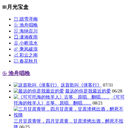
月光宝盒
踏雪寻梅
渔舟唱晚
海纳百川
潇湘夜雨
小桥流水
乘风破浪
彩云之南
春花秋月
渔舟唱晚
这首歌叫《侠客行》
07/31
最远的你是我最近的爱
06/28
《可可
托海的牧羊人》古筝、原唱、翻唱……
08/21
三月甘蔗青呀，四月甘蔗黄，甘蔗渣烤出酒，醉死不投
降
06/25