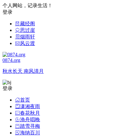
个人网站，记录生活！
登录
藏经阁
思过崖
烟雨轩
风云渡
0874.org
秋水长天 南风清月
登录
首页
潇湘夜雨
春花秋月
渔舟唱晚
踏雪寻梅
海纳百川