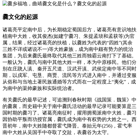
爨文化的起源
诸葛亮平定南中后，为长期稳定蜀国后方，诸葛亮有意识地扶
植南中大姓，收其俊杰(如建宁爨习、朱提孟琰和孟获等)为官
属，结果，经过诸葛亮的扶植，以爨姓为代表的“四姓”(其余
三姓不详或诸说不一)等大姓豪族，成为南中颇有势力的统治
集团，为后来爨氏最终取代其他三姓而独霸云南打下了基础。
一般认为，爨氏与南中其他大姓一样，本为中原移民。他们分
别在庄跷人滇、秦开五尺道、汉武开滇、武侯定南中等不同时
期，以戍军、屯垦、商贾、流民等方式进入南中，并通过变服
从俗和与当地土著民族通婚等方式而在一定程度上“夷化”，成
为南中的渠帅豪族和实际统治者。
有关爨氏的最早记述，可追溯到春秋时期《战国策．魏策》中
的爨襄，而史籍中关于南中爨氏活动的最早记录可能要算是三
国时期的爨习了。诸葛亮南征时，擢用拥蜀派南中大姓，爨习
因协助平叛而功授官属，爨氏成为南中有权势的大姓之一。西
晋初年，南中大姓随都督霍弋降晋。泰始元年(256)，霍弋率
南中大姓从吴国手中夺取了交趾，表爨谷为太守。