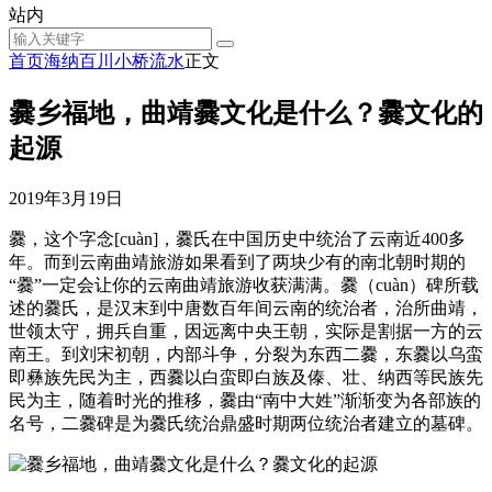
站内
首页
海纳百川
小桥流水
正文
爨乡福地，曲靖爨文化是什么？爨文化的
起源
2019年3月19日
爨，这个字念[cuàn]，爨氏在中国历史中统治了云南近400多
年。而到云南曲靖旅游如果看到了两块少有的南北朝时期的
“爨”一定会让你的云南曲靖旅游收获满满。爨（cuàn）碑所载
述的爨氏，是汉末到中唐数百年间云南的统治者，治所曲靖，
世领太守，拥兵自重，因远离中央王朝，实际是割据一方的云
南王。到刘宋初朝，内部斗争，分裂为东西二爨，东爨以乌蛮
即彝族先民为主，西爨以白蛮即白族及傣、壮、纳西等民族先
民为主，随着时光的推移，爨由“南中大姓”渐渐变为各部族的
名号，二爨碑是为爨氏统治鼎盛时期两位统治者建立的墓碑。