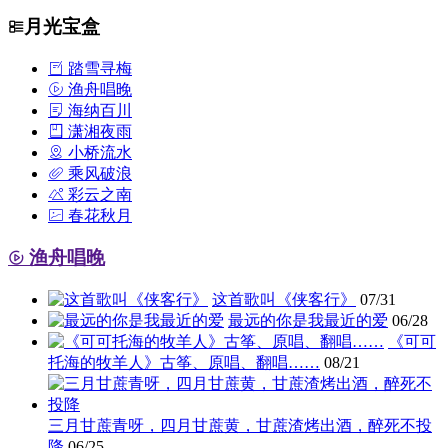
月光宝盒
踏雪寻梅
渔舟唱晚
海纳百川
潇湘夜雨
小桥流水
乘风破浪
彩云之南
春花秋月
渔舟唱晚
这首歌叫《侠客行》
07/31
最远的你是我最近的爱
06/28
《可可
托海的牧羊人》古筝、原唱、翻唱……
08/21
三月甘蔗青呀，四月甘蔗黄，甘蔗渣烤出酒，醉死不投
降
06/25