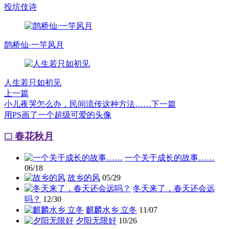
投坑伎诗
鹊桥仙·一竿风月
人生若只如初见
上一篇
小儿夜哭怎么办，民间流传这种方法……
下一篇
用PS画了一个超级可爱的头像
春花秋月
一个关于成长的故事……
06/18
故乡的风
05/29
冬天来了，春天还会远
吗？
12/30
麒麟水乡 立冬
11/07
夕阳无限好
10/26