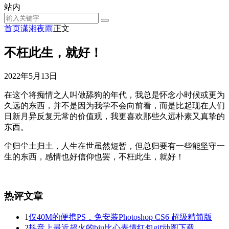
站内
首页
潇湘夜雨
正文
不枉此生，就好！
2022年5月13日
在这个将痴情之人叫做舔狗的年代，我总是怀念小时候或更为
久远的东西，并不是因为我学不会向前看，而是比起现在人们
日新月异反复无常的价值观，我更喜欢那些久远朴素又真挚的
东西。
尘归尘土归土，人生在世虽然短暂，但总归要有一些能坚守一
生的东西，感情也好信仰也罢，不枉此生，就好！
热评文章
1
仅40M的便携PS，免安装Photoshop CS6 超级精简版
2
抖音上最近超火的biu比心表情红包gif动图下载