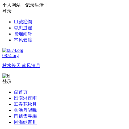
个人网站，记录生活！
登录
藏经阁
思过崖
烟雨轩
风云渡
0874.org
秋水长天 南风清月
登录
首页
潇湘夜雨
春花秋月
渔舟唱晚
踏雪寻梅
海纳百川