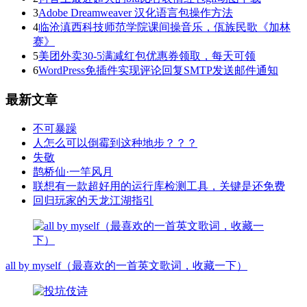
3
Adobe Dreamweaver 汉化语言包操作方法
4
临沧滇西科技师范学院课间操音乐，佤族民歌《加林
赛》
5
美团外卖30-5满减红包优惠券领取，每天可领
6
WordPress免插件实现评论回复SMTP发送邮件通知
最新文章
不可暴躁
人怎么可以倒霉到这种地步？？？
失敬
鹊桥仙·一竿风月
联想有一款超好用的运行库检测工具，关键是还免费
回归玩家的天龙江湖指引
all by myself（最喜欢的一首英文歌词，收藏一下）