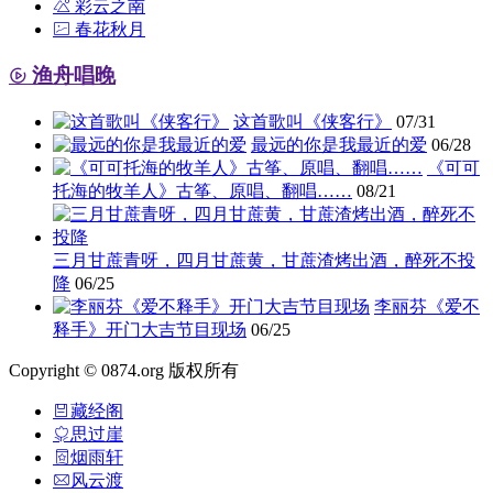
彩云之南
春花秋月
渔舟唱晚
这首歌叫《侠客行》
07/31
最远的你是我最近的爱
06/28
《可可
托海的牧羊人》古筝、原唱、翻唱……
08/21
三月甘蔗青呀，四月甘蔗黄，甘蔗渣烤出酒，醉死不投
降
06/25
李丽芬《爱不
释手》开门大吉节目现场
06/25
Copyright © 0874.org 版权所有
藏经阁
思过崖
烟雨轩
风云渡