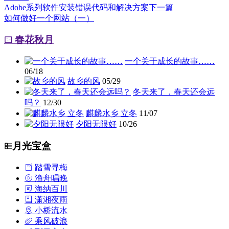
Adobe系列软件安装错误代码和解决方案
下一篇
如何做好一个网站（一）
春花秋月
一个关于成长的故事……
06/18
故乡的风
05/29
冬天来了，春天还会远
吗？
12/30
麒麟水乡 立冬
11/07
夕阳无限好
10/26
月光宝盒
踏雪寻梅
渔舟唱晚
海纳百川
潇湘夜雨
小桥流水
乘风破浪