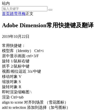
站内
首页
踏雪寻梅
正文
Adobe Dimension常用快捷键及翻译
2019年10月22日
常用快捷键：
模型库（Identity） Ctrl+i
居中显示画面 ctrl+3/F
旋转 1/鼠标右键
抓手 2/鼠标中键
视图/相位远近 3/z/中键
移动对象 V
缩放对象 S
旋转对象 R
即时渲染缩略图 \
渲染 Ctrl+tab
align to scene 对齐到场景 （雪花图标）
add to selection 添加到选择（加号图标）