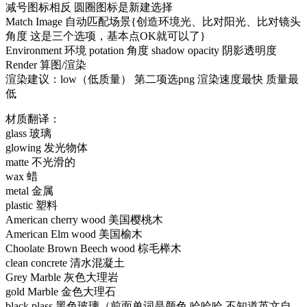
减号图标相反 圆圈图标是新建选择
Match Image 自动匹配场景{创造环境光、比对阳光、比对镜头
角度 这是三个选项，基本点OK就可以了}
Environment 环境 potation 角度 shadow opacity 阴影透明度
Render 算图/渲染
渲染建议：low（低质量） 第二项选png 渲染速度最快 质量最
低
材质翻译：
glass 玻璃
glowing 发光物体
matte 不光滑的
wax 蜡
metal 金属
plastic 塑料
American cherry wood 美国樱桃木
American Elm wood 美国榆木
Choolate Brown Beech wood 棕毛榉木
clean concrete 清水混凝土
Grey Marble 灰色大理岩
gold Marble 金色大理石
black plass 黑色玻璃（前面单词是颜色 哈哈哈 不知道英文自