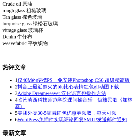
Crude oil 原油
rough glass 粗糙玻璃
Tan glass 棕色玻璃
turquoise glass 绿松石玻璃
vitrage glass 玻璃杯
Denim 牛仔布
weavefabric 平纹织物
热评文章
1
仅40M的便携PS，免安装Photoshop CS6 超级精简版
2
抖音上最近超火的biu比心表情红包gif动图下载
3
Adobe Dreamweaver 汉化语言包操作方法
4
临沧滇西科技师范学院课间操音乐，佤族民歌《加林
赛》
5
美团外卖30-5满减红包优惠券领取，每天可领
6
WordPress免插件实现评论回复SMTP发送邮件通知
最新文章