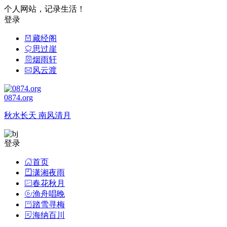
个人网站，记录生活！
登录
藏经阁
思过崖
烟雨轩
风云渡
0874.org
秋水长天 南风清月
登录
首页
潇湘夜雨
春花秋月
渔舟唱晚
踏雪寻梅
海纳百川