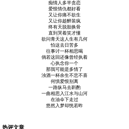
痴情人多半贪恋
爱恨情仇都好看
又让你痛不欲生
又让你趁醉装疯
终有天脱胎换骨
直到哭着笑才懂
欲问青天这人生有几何
怕这去日苦多
往事讨一杯相思喝
倘若这回还像曾经执着
心执念你一个
那我可能是多情了
浊酒一杯余生不悲不喜
何惧爱恨别离
一路纵马去斟酌
一曲相思入江水与山河
在油伞下走过
悠然入梦却恍若昨
热评文章