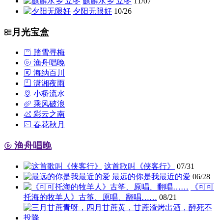
麒麟水乡 立冬
11/07
夕阳无限好
10/26
月光宝盒
踏雪寻梅
渔舟唱晚
海纳百川
潇湘夜雨
小桥流水
乘风破浪
彩云之南
春花秋月
渔舟唱晚
这首歌叫《侠客行》
07/31
最远的你是我最近的爱
06/28
《可可
托海的牧羊人》古筝、原唱、翻唱……
08/21