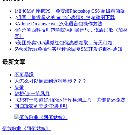
1
仅40M的便携PS，免安装Photoshop CS6 超级精简版
2
抖音上最近超火的biu比心表情红包gif动图下载
3
Adobe Dreamweaver 汉化语言包操作方法
4
临沧滇西科技师范学院课间操音乐，佤族民歌《加林
赛》
5
美团外卖30-5满减红包优惠券领取，每天可领
6
WordPress免插件实现评论回复SMTP发送邮件通知
最新文章
不可暴躁
人怎么可以倒霉到这种地步？？？
失敬
鹊桥仙·一竿风月
联想有一款超好用的运行库检测工具，关键是还免费
回归玩家的天龙江湖指引
佤族歌曲《阿佤姑娘》