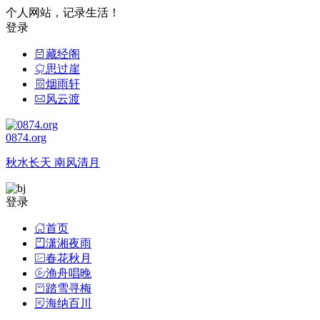
个人网站，记录生活！
登录
藏经阁
思过崖
烟雨轩
风云渡
0874.org
秋水长天 南风清月
登录
首页
潇湘夜雨
春花秋月
渔舟唱晚
踏雪寻梅
海纳百川