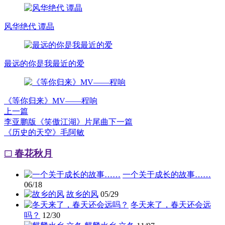
风华绝代 谭晶
最远的你是我最近的爱
《等你归来》MV——程响
上一篇
李亚鹏版《笑傲江湖》片尾曲
下一篇
《历史的天空》毛阿敏
春花秋月
一个关于成长的故事……
06/18
故乡的风
05/29
冬天来了，春天还会远
吗？
12/30