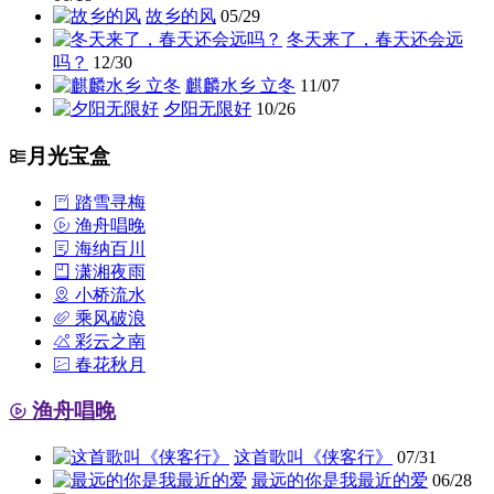
故乡的风
05/29
冬天来了，春天还会远
吗？
12/30
麒麟水乡 立冬
11/07
夕阳无限好
10/26
月光宝盒
踏雪寻梅
渔舟唱晚
海纳百川
潇湘夜雨
小桥流水
乘风破浪
彩云之南
春花秋月
渔舟唱晚
这首歌叫《侠客行》
07/31
最远的你是我最近的爱
06/28