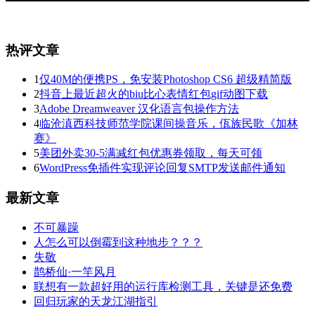
热评文章
1
仅40M的便携PS，免安装Photoshop CS6 超级精简版
2
抖音上最近超火的biu比心表情红包gif动图下载
3
Adobe Dreamweaver 汉化语言包操作方法
4
临沧滇西科技师范学院课间操音乐，佤族民歌《加林
赛》
5
美团外卖30-5满减红包优惠券领取，每天可领
6
WordPress免插件实现评论回复SMTP发送邮件通知
最新文章
不可暴躁
人怎么可以倒霉到这种地步？？？
失敬
鹊桥仙·一竿风月
联想有一款超好用的运行库检测工具，关键是还免费
回归玩家的天龙江湖指引