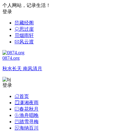
个人网站，记录生活！
登录
藏经阁
思过崖
烟雨轩
风云渡
0874.org
秋水长天 南风清月
登录
首页
潇湘夜雨
春花秋月
渔舟唱晚
踏雪寻梅
海纳百川