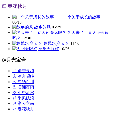
春花秋月
一个关于成长的故事……
06/18
故乡的风
05/29
冬天来了，春天还会远
吗？
12/30
麒麟水乡 立冬
11/07
夕阳无限好
10/26
月光宝盒
踏雪寻梅
渔舟唱晚
海纳百川
潇湘夜雨
小桥流水
乘风破浪
彩云之南
春花秋月