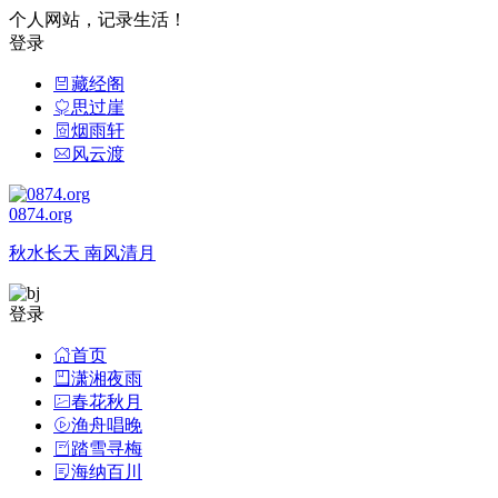
个人网站，记录生活！
登录
藏经阁
思过崖
烟雨轩
风云渡
0874.org
秋水长天 南风清月
登录
首页
潇湘夜雨
春花秋月
渔舟唱晚
踏雪寻梅
海纳百川