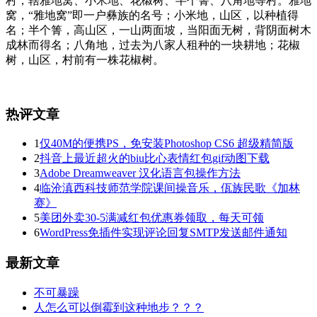
村，辖雅地窝、小米地、花椒树、半个箐、八角地等村。雅地
窝，“雅地窝”即一户彝族的名号；小米地，山区，以种植得
名；半个箐，高山区，一山两面坡，当阳面无树，背阴面树木
成林而得名；八角地，过去为八家人租种的一块耕地；花椒
树，山区，村前有一株花椒树。
热评文章
1
仅40M的便携PS，免安装Photoshop CS6 超级精简版
2
抖音上最近超火的biu比心表情红包gif动图下载
3
Adobe Dreamweaver 汉化语言包操作方法
4
临沧滇西科技师范学院课间操音乐，佤族民歌《加林
赛》
5
美团外卖30-5满减红包优惠券领取，每天可领
6
WordPress免插件实现评论回复SMTP发送邮件通知
最新文章
不可暴躁
人怎么可以倒霉到这种地步？？？