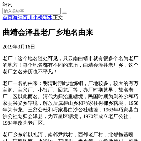
站内
首页
海纳百川
小桥流水
正文
曲靖会泽县老厂乡地名由来
2019年3月16日
老厂！这个地名随处可见，只云南曲靖市就有很多个名为老厂
的地方！每个地名都有不同的来历，曲靖会泽县老厂乡，这个
老厂之名来历也不平凡！
老厂一名的由来：明清时期此地炼铜，厂地较多，较大的有万
宝洞、宝兴厂、小银厂、回龙厂等，办厂时期甚早，故名老
厂，区以此而名。清代为归治里辖境，民国时期为则补乡和巧
家县兴义乡辖境，解放后属碧山乡和巧家县树棵乡辖境，1958
年为卡龙、三岔公杜和巧家县白沙公社辖境，1963年巧家县白
沙公社划归会泽县，为五星区辖境，1970年成立老厂公社，
1984年改为老厂区。
老厂乡东邻以礼河，南邻尹武村，西邻老厂村，北邻拖基嘎