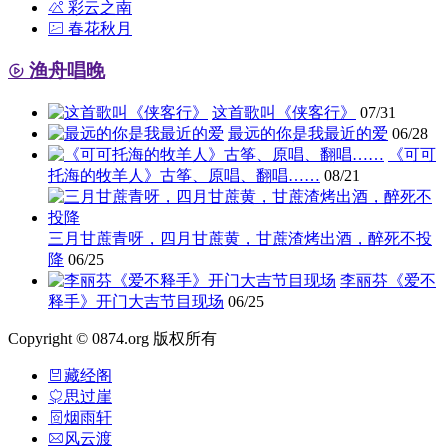
彩云之南
春花秋月
渔舟唱晚
这首歌叫《侠客行》
07/31
最远的你是我最近的爱
06/28
《可可
托海的牧羊人》古筝、原唱、翻唱……
08/21
三月甘蔗青呀，四月甘蔗黄，甘蔗渣烤出酒，醉死不投
降
06/25
李丽芬《爱不
释手》开门大吉节目现场
06/25
Copyright © 0874.org 版权所有
藏经阁
思过崖
烟雨轩
风云渡