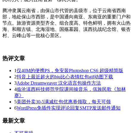
腾冲隶属云南省，由保山市代管的县级市，位于云南省西南
部，地处保山市西部，是中国通向南亚、东南亚的重要门户和
节点。旅游资源类型齐全、组合度高、特色鲜明，拥有火山热
海、和顺古镇、北海湿地、国殇墓园、滇西抗战纪念馆、银杏
村、云峰山等一批核心景区。
热评文章
1
仅40M的便携PS，免安装Photoshop CS6 超级精简版
2
抖音上最近超火的biu比心表情红包gif动图下载
3
Adobe Dreamweaver 汉化语言包操作方法
4
临沧滇西科技师范学院课间操音乐，佤族民歌《加林
赛》
5
美团外卖30-5满减红包优惠券领取，每天可领
6
WordPress免插件实现评论回复SMTP发送邮件通知
最新文章