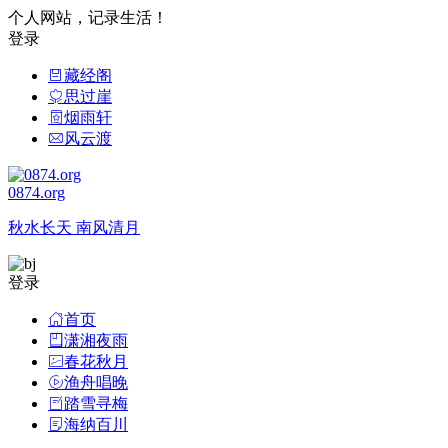
个人网站，记录生活！
登录
藏经阁
思过崖
烟雨轩
风云渡
0874.org
秋水长天 南风清月
登录
首页
潇湘夜雨
春花秋月
渔舟唱晚
踏雪寻梅
海纳百川