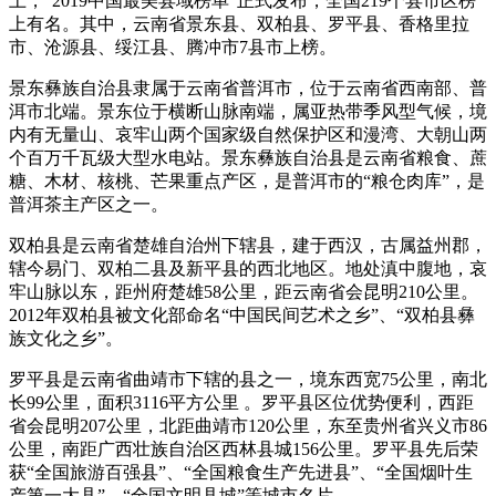
上，“2019中国最美县域榜单”正式发布，全国219个县市区榜
上有名。其中，云南省景东县、双柏县、罗平县、香格里拉
市、沧源县、绥江县、腾冲市7县市上榜。
景东彝族自治县隶属于云南省普洱市，位于云南省西南部、普
洱市北端。景东位于横断山脉南端，属亚热带季风型气候，境
内有无量山、哀牢山两个国家级自然保护区和漫湾、大朝山两
个百万千瓦级大型水电站。景东彝族自治县是云南省粮食、蔗
糖、木材、核桃、芒果重点产区，是普洱市的“粮仓肉库”，是
普洱茶主产区之一。
双柏县是云南省楚雄自治州下辖县，建于西汉，古属益州郡，
辖今易门、双柏二县及新平县的西北地区。地处滇中腹地，哀
牢山脉以东，距州府楚雄58公里，距云南省会昆明210公里。
2012年双柏县被文化部命名“中国民间艺术之乡”、“双柏县彝
族文化之乡”。
罗平县是云南省曲靖市下辖的县之一，境东西宽75公里，南北
长99公里，面积3116平方公里 。罗平县区位优势便利，西距
省会昆明207公里，北距曲靖市120公里，东至贵州省兴义市86
公里，南距广西壮族自治区西林县城156公里。罗平县先后荣
获“全国旅游百强县”、“全国粮食生产先进县”、“全国烟叶生
产第一大县”、“全国文明县城”等城市名片。