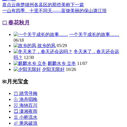
盘点云南楚雄州各县区的那些美称
下一篇
一山有四季、十里不同天——富饶美丽的保山潞江坝
春花秋月
一个关于成长的故事……
06/18
故乡的风
05/29
冬天来了，春天还会远
吗？
12/30
麒麟水乡 立冬
11/07
夕阳无限好
10/26
月光宝盒
踏雪寻梅
渔舟唱晚
海纳百川
潇湘夜雨
小桥流水
乘风破浪