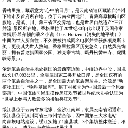
香格里拉，藏语意为“心中的日月”，是云南省迪庆藏族自治州
下辖市及首府所在地，位于云南省西北部、青藏高原横断山区
腹地，是滇、川、藏三省区交界地，也是世界自然遗产“三江
并流”景区所在地。香格里拉于20世纪30年代出现于英国作家
詹姆斯·希尔顿的著名小说《Lost Horizen（消失的地平线）》
中而为世人所向往，不久便被拍成同名电影并荣获多项奥斯卡
奖，更使其为世人熟知。香格里拉藏区历史悠久，自然风光绚
丽，拥有普达措国家公园、独克宗古城、噶丹松赞林寺、虎跳
峡等景点。
沧源佤族自治县地处祖国的最西南边陲，中缅边界中段，国境
线长147.083公里，全境属国家二类开放口岸，是全国仅有的
两个佤族自治县之一，是全国最大的佤族聚居县。沧源是“动
植物王国”、“物种基因库”。翁丁村被誉为“中国最后一个原始
部落”。中国佤族司岗里摸你黑狂欢节被世界纪录协会认证为
“世界上参与人数最多的接触类狂欢节”。
绥江县位于云南省东北缘，金沙江南岸，隶属云南省昭通市。
绥江县位于滇川两省三市州结合部，因中国第三大水电站——
向家坝电站建设，绥江实施了1座县城、3个集镇整体搬迁，移
民6万人，成为云南省第一移民大县。