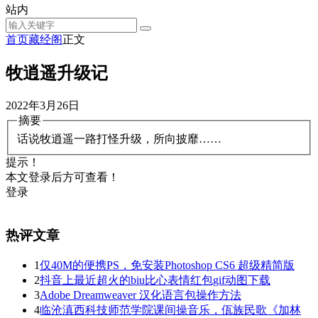
站内
首页
藏经阁
正文
牧逍遥升级记
2022年3月26日
摘要
话说牧逍遥一路打怪升级，所向披靡……
提示！
本文登录后方可查看！
登录
热评文章
1
仅40M的便携PS，免安装Photoshop CS6 超级精简版
2
抖音上最近超火的biu比心表情红包gif动图下载
3
Adobe Dreamweaver 汉化语言包操作方法
4
临沧滇西科技师范学院课间操音乐，佤族民歌《加林