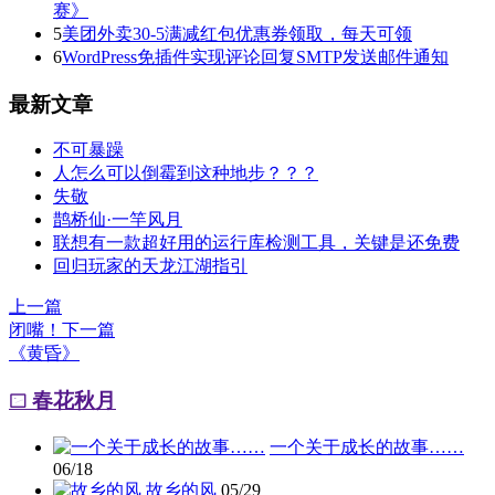
赛》
5
美团外卖30-5满减红包优惠券领取，每天可领
6
WordPress免插件实现评论回复SMTP发送邮件通知
最新文章
不可暴躁
人怎么可以倒霉到这种地步？？？
失敬
鹊桥仙·一竿风月
联想有一款超好用的运行库检测工具，关键是还免费
回归玩家的天龙江湖指引
上一篇
闭嘴！
下一篇
《黄昏》
春花秋月
一个关于成长的故事……
06/18
故乡的风
05/29