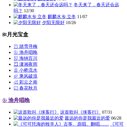
冬天来了，春天还会远
吗？
12/30
麒麟水乡 立冬
11/07
夕阳无限好
10/26
月光宝盒
踏雪寻梅
渔舟唱晚
海纳百川
潇湘夜雨
小桥流水
乘风破浪
彩云之南
春花秋月
渔舟唱晚
这首歌叫《侠客行》
07/31
最远的你是我最近的爱
06/28
《可可