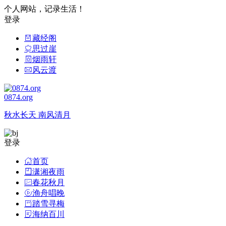
个人网站，记录生活！
登录
藏经阁
思过崖
烟雨轩
风云渡
0874.org
秋水长天 南风清月
登录
首页
潇湘夜雨
春花秋月
渔舟唱晚
踏雪寻梅
海纳百川