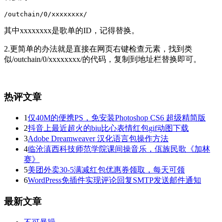
/outchain/0/xxxxxxxx/
其中xxxxxxxx是歌单的ID，记得替换。
2.更简单的办法就是直接在网页右键检查元素，找到类
似/outchain/0/xxxxxxxx/的代码，复制到地址栏替换即可。
热评文章
1
仅40M的便携PS，免安装Photoshop CS6 超级精简版
2
抖音上最近超火的biu比心表情红包gif动图下载
3
Adobe Dreamweaver 汉化语言包操作方法
4
临沧滇西科技师范学院课间操音乐，佤族民歌《加林
赛》
5
美团外卖30-5满减红包优惠券领取，每天可领
6
WordPress免插件实现评论回复SMTP发送邮件通知
最新文章