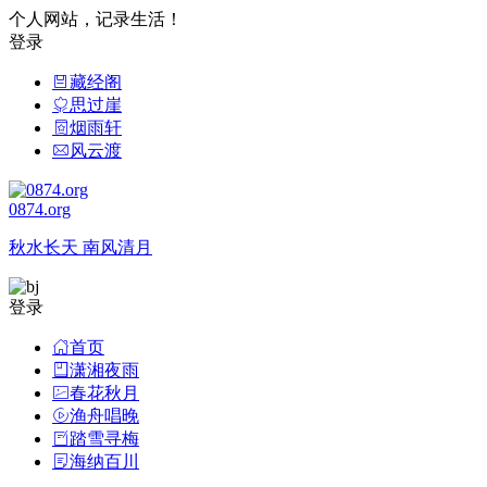
个人网站，记录生活！
登录
藏经阁
思过崖
烟雨轩
风云渡
0874.org
秋水长天 南风清月
登录
首页
潇湘夜雨
春花秋月
渔舟唱晚
踏雪寻梅
海纳百川