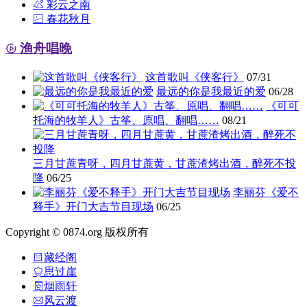
彩云之南
春花秋月
渔舟唱晚
这首歌叫《侠客行》
07/31
最远的你是我最近的爱
06/28
《可可
托海的牧羊人》古筝、原唱、翻唱……
08/21
三月甘蔗青呀，四月甘蔗黄，甘蔗渣烤出酒，醉死不投
降
06/25
李丽芬《爱不
释手》开门大吉节目现场
06/25
Copyright © 0874.org 版权所有
藏经阁
思过崖
烟雨轩
风云渡