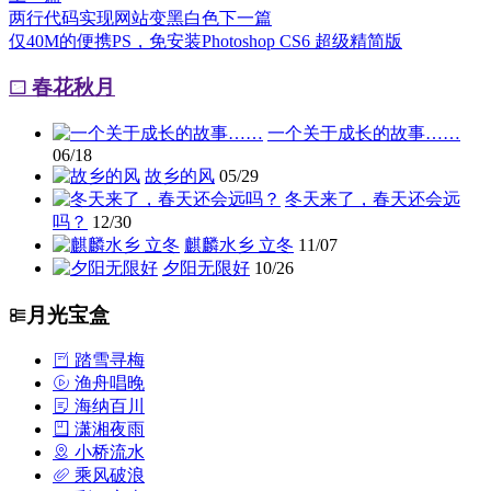
两行代码实现网站变黑白色
下一篇
仅40M的便携PS，免安装Photoshop CS6 超级精简版
春花秋月
一个关于成长的故事……
06/18
故乡的风
05/29
冬天来了，春天还会远
吗？
12/30
麒麟水乡 立冬
11/07
夕阳无限好
10/26
月光宝盒
踏雪寻梅
渔舟唱晚
海纳百川
潇湘夜雨
小桥流水
乘风破浪