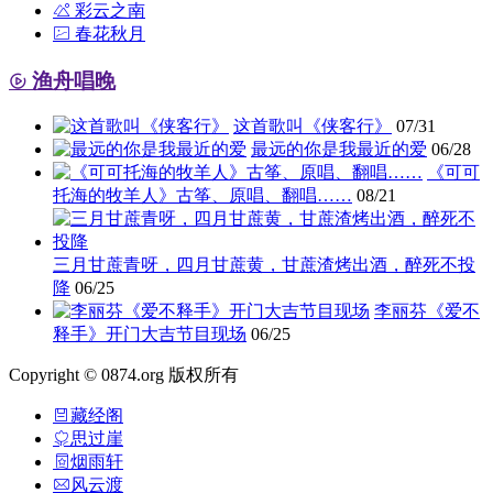
彩云之南
春花秋月
渔舟唱晚
这首歌叫《侠客行》
07/31
最远的你是我最近的爱
06/28
《可可
托海的牧羊人》古筝、原唱、翻唱……
08/21
三月甘蔗青呀，四月甘蔗黄，甘蔗渣烤出酒，醉死不投
降
06/25
李丽芬《爱不
释手》开门大吉节目现场
06/25
Copyright © 0874.org 版权所有
藏经阁
思过崖
烟雨轩
风云渡