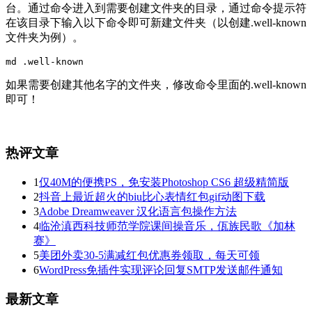
台。通过命令进入到需要创建文件夹的目录，通过命令提示符
在该目录下输入以下命令即可新建文件夹（以创建.well-known
文件夹为例）。
md .well-known
如果需要创建其他名字的文件夹，修改命令里面的.well-known
即可！
热评文章
1
仅40M的便携PS，免安装Photoshop CS6 超级精简版
2
抖音上最近超火的biu比心表情红包gif动图下载
3
Adobe Dreamweaver 汉化语言包操作方法
4
临沧滇西科技师范学院课间操音乐，佤族民歌《加林
赛》
5
美团外卖30-5满减红包优惠券领取，每天可领
6
WordPress免插件实现评论回复SMTP发送邮件通知
最新文章