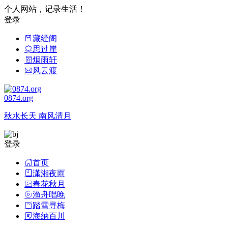
个人网站，记录生活！
登录
藏经阁
思过崖
烟雨轩
风云渡
0874.org
秋水长天 南风清月
登录
首页
潇湘夜雨
春花秋月
渔舟唱晚
踏雪寻梅
海纳百川